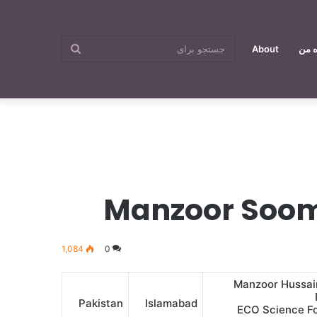
جستجو
ه من
About
برای
1,084
0
Manzoor Hussai
Pakistan
Islamabad
ECO Science F