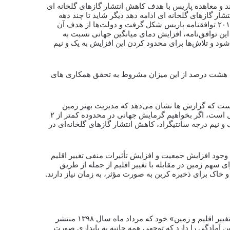
ره در سال ۲۰۱۵ کشورها گرد هم آمدند و معاهده پاریس با هدف کاهش انتشار گازهای گلخانه ای
نتشار گازهای گلخانه ای ادامه دهد دیگر شاید تا چند دهه
آینده اثری از زمین و ذخایر موجود در آن باقی نماند بنابراین در سال ۲۰۱۵ توافقنامه پاریس شکل گرفت و دولت‌ها از هدف آن
ین توافق‌نامه، افزایش دمای میانگین جهانی نسبت به
ود و تلاش‌ها برای محدود کردن این افزایش به یک و نیم
 گلخانه ای شد اما هشت درصد از این میزان مشروط به تحقق همکاری های
 است که گزارش ها نشان می‌دهد که مدیریت بهتر زمین
می‌تواند به مقابله با تغییر اقلیم کمک کند، اما این تنها بخشی از راه حل است، اگر بخواهیم گرمایش جهانی در محدوده کمتر از ۲
 و نیم درجه سانتیگراد، کاهش انتشار گازهای گلخانه‌ای در
با وجود افزایش جمعیت و افزایش تأثیرات منفی تغییر اقلیم
سهم زمین در مقابله با تغییر اقلیم از جمله از طریق
خاک برای ذخیره کربن به صورت مؤثر، به زمان نیاز دارند.
هیات بین دولتی تغییر اقلیم (IPCC) در آخرین گزارش خود با عنوان «تغییر اقلیم و زمین» خود که مرداد ماه سال ۱۳۹۸ منتشر
رین آمادگی را دارد که توجهی همه جانبه به پایداری صورت