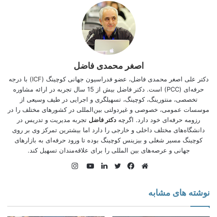
اصغر محمدی فاضل
ویدیوگرافی با برایتون وست
دکتر علی اصغر محمدی فاضل، عضو فدراسیون جهانی کوچینگ (
ICF
) با درجه
برایتون آرشیتکت، ویدیوگرافر و مشاور حرفه‌ای ویدیومارکتینگ و
حرفه‌ای (PCC) است. دکتر فاضل بیش از 15 سال تجربه در ارائه مشاوره
تبلیغات در آمریکاست که به پزشکان، تراپیست‌ها، روانشناسان،
تخصصی، منتورینگ، کوچینگ، تسهیلگری و اجرایی در طیف وسیعی از
کوچ‌ها و
تسهیلگران
مشاوره می‌دهد.
موسسات عمومی، خصوصی و غیردولتی بین‌المللی در کشورهای مختلف را در
رزومه حرفه‌ای خود دارد. اگرچه
دکتر فاضل
تجربه مدیریت و تدریس در
برایتون وست خدمات خودش را اینگونه معرفی کرده است:
دانشگاه‌های مختلف داخلی و خارجی را دارد اما بیشترین تمركز وی بر روی
كوچینگ مسیر شغلی و بیزینس کوچینگ بوده تا ورود حرفه‌ای به بازارهای
Brighton West
جهانی و عرصه‌های بین المللی را برای علاقه‌‌مندان تسهیل کند.
Virtual Videographer
اینستاگرام
وبسایت
فیس
توییتر
لینکدین
یوتیوب
Video can be expensive and time-consuming. if you hire
بوک
نوشته های مشابه
a local videographer, or disappointing and time-
consuming if you try to DIY. As a virtual videographer, I
capture your video from your home or office using