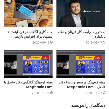
Skype. I provide direction, coaching, editing and
optimization so that you can have professional and
authentic video, with less time and expense.
تسهیلگری
کوچینگ
کوچینگ شغلی
یک تجربه: رابطه کارآفرینان و نظام
خانه کاری آگاهانه در قرنطینه: ۱۰
ویدیو
بانکداری
پیشنهاد برای افزایش بازدهی
2020-05-16
2019-05-17
هفته کوچینگ: پرسش و پاسخ دکتر
هفته کوچینگ: گفتگوی دکتر فاضل با
فاضل با Stephanie Lam
Stephanie Lam
2020-05-05
2020-05-07
دیدگاهتان را بنویسید