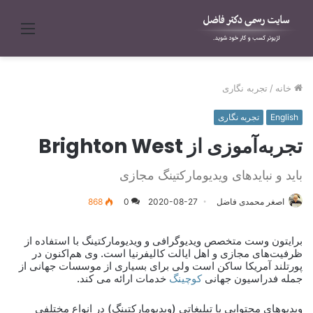
منو
خانه
/
تجربه نگاری
English
تجربه نگاری
تجربه‌آموزی از Brighton West
باید و نبایدهای ویدیومارکتینگ مجازی
اصغر محمدی فاضل
2020-08-27
0
868
برایتون وست متخصص ویدیوگرافی و ویدیومارکتینگ با استفاده از
ظرفیت‌های مجازی و اهل ایالت کالیفرنیا است. وی هم‌اکنون در
پورتلند آمریکا ساکن است ولی برای بسیاری از موسسات جهانی از
جمله فدراسیون جهانی
کوچینگ
خدمات ارائه می کند.
ویدیوهای محتوایی یا تبلیغاتی (ویدیومارکتینگ) در انواع مختلفی