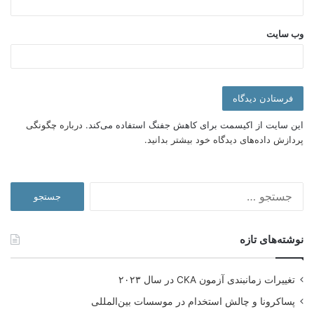
Video reports
The video clips of the webinar are available:
وب‌ سایت
International WEBinar on Earth Day 2020 -DAY 1
International WEBinar on Earth Day 2020 -DAY 2
International WEBinar on Earth Day 2020 -DAY 3
این سایت از اکیسمت برای کاهش جفنگ استفاده می‌کند.
درباره چگونگی
سخنرانان
پردازش داده‌های دیدگاه خود بیشتر بدانید.
گفتگوهای وبینار بین‌المللی روز زمین شامل این گفتگوها بوده:
جستجو
گفتگوی دکتر فاضل با Ellie Soly
برای:
گفتگوی دکتر فاضل با Eligio Malusa
نوشته‌های تازه
گفتگوی دکتر فاضل با Manzoor Soomro
تغییرات زمانبندی آزمون CKA در سال ۲۰۲۳
گفتگوی دکتر فاضل با Marcelo Lima
پساکرونا و چالش استخدام در موسسات بین‌المللی