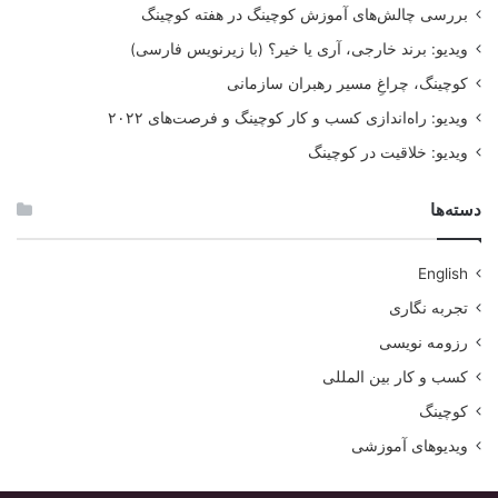
گفتگوی دکتر فاضل با Senka Barudanovic
بررسی چالش‌های آموزش کوچینگ در هفته کوچینگ
ویدیو: برند خارجی، آری یا خیر؟ (با زیرنویس فارسی)
گفتگوی دکتر فاضل با Ram Boojh
کوچینگ، چراغِ مسیر رهبران سازمانی
گفتگوی دکتر فاضل با Alfred Oteng-Yeboah
ویدیو: راه‌اندازی کسب و کار کوچینگ و فرصت‌های ۲۰۲۲
گفتگوی دکتر فاضل با Özer ÇINAR
ویدیو: خلاقیت در کوچینگ
گفتگوی دکتر فاضل با Judith Fisher
دسته‌ها
روز زمین
وبینار
ویدیو
English
تجربه نگاری
رزومه نویسی
کسب و کار بین المللی
کوچینگ
ویدیوهای آموزشی