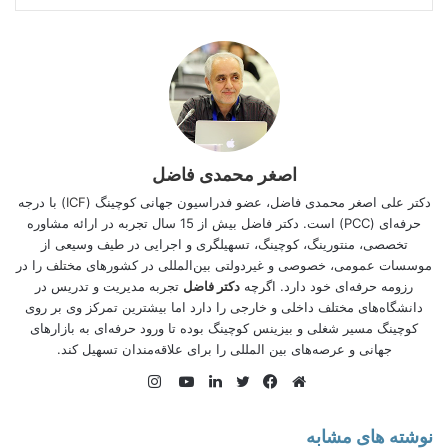
Changes and Global Warming, Covid19 Pandemic and
Water Crisis, Climate Change and School Education,
nature conservation policies and their impact on the
economy and livelihoods and etc, were discussed.
Organiser
The webinar was chaired by Dr. Asghar Mohammadi
اصغر محمدی فاضل
Fazel, president of the ECO Institute of Environmental
Science and Technology (ECO-IEST) and attended by
دکتر علی اصغر محمدی فاضل، عضو فدراسیون جهانی کوچینگ (
ICF
) با درجه
world’s renowned scientists and environmentalist and
حرفه‌ای (PCC) است. دکتر فاضل بیش از 15 سال تجربه در ارائه مشاوره
also representatives from the UNEP and ECO secretariat
تخصصی، منتورینگ، کوچینگ، تسهیلگری و اجرایی در طیف وسیعی از
at the beginning of the event.
موسسات عمومی، خصوصی و غیردولتی بین‌المللی در کشورهای مختلف را در
رزومه حرفه‌ای خود دارد. اگرچه
دکتر فاضل
تجربه مدیریت و تدریس در
Day1
دانشگاه‌های مختلف داخلی و خارجی را دارد اما بیشترین تمركز وی بر روی
كوچینگ مسیر شغلی و بیزینس کوچینگ بوده تا ورود حرفه‌ای به بازارهای
In the first session the webinar commenced by Mr.
جهانی و عرصه‌های بین المللی را برای علاقه‌‌مندان تسهیل کند.
Balakrishna Pisupati Chairperson FLEDGE from Dehli,
India, on general aspect of the Earth “
Can Earth Day be
اینستاگرام
everyday
?”, then Prof. Manzoor Hussain Soomro,
وبسایت
فیس
توییتر
لینکدین
یوتیوب
President ECO Science Foundation from Islamabad,
Pakistan addressed on “
Climate Change and School
بوک
نوشته های مشابه
Education
“, the next issue discussed by Prof. Senka