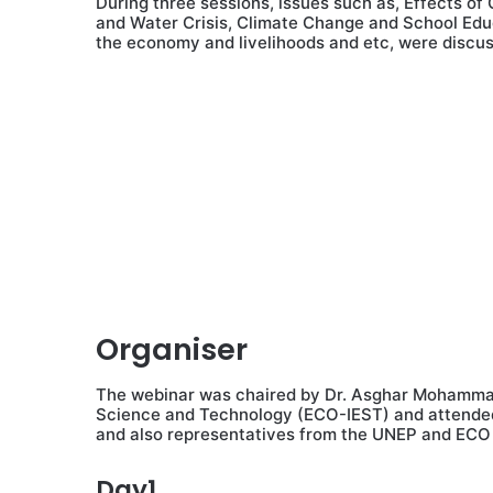
During three sessions, issues such as, Effects 
and Water Crisis, Climate Change and School Educ
the economy and livelihoods and etc, were discus
Organiser
The webinar was chaired by Dr. Asghar Mohammadi
Science and Technology (ECO-IEST) and attended
and also representatives from the UNEP and ECO 
Day1