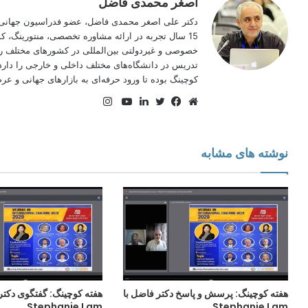
اصغر محمدی فاضل
دکتر علی اصغر محمدی فاضل، عضو فدراسیون جهانی 
15 سال تجربه در ارائه مشاوره تخصصی، منتورینگ
خصوصی و غیردولتی بین‌المللی در کشورهای مختلف را 
تدریس در دانشگاه‌های مختلف داخلی و خارجی را دارد
کوچینگ بوده تا ورود حرفه‌ای به بازارهای جهانی و عرصه
اینستاگرام
وبسایت
فیس
توییتر
لینکدین
یوتیوب
بوک
نوشته های مشابه
هفته کوچینگ: پرسش و پاسخ دکتر فاضل با
هفته کوچینگ: گفتگوی دکتر
Stephanie Lam
Stephanie Lam