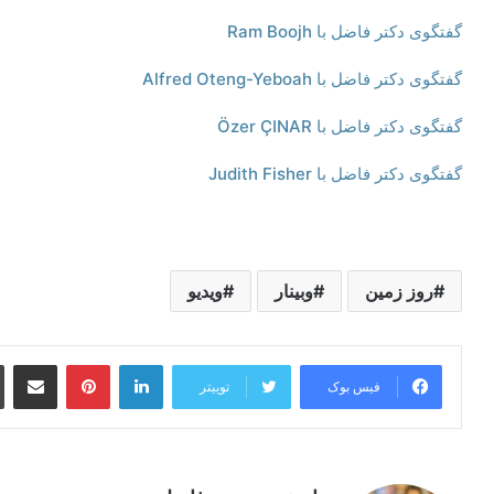
گفتگوی دکتر فاضل با Ram Boojh
گفتگوی دکتر فاضل با Alfred Oteng-Yeboah
گفتگوی دکتر فاضل با Özer ÇINAR
گفتگوی دکتر فاضل با Judith Fisher
روز زمین
وبینار
ویدیو
لینکدین
‫پین‌ترست
اشتراک گذاری
فیس بوک
توییتر