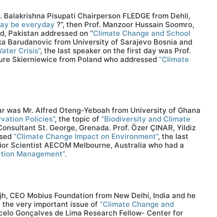
. Balakrishna Pisupati Chairperson FLEDGE from Dehli,
Day be everyday
?”, then Prof. Manzoor Hussain Soomro,
, Pakistan addressed on “
Climate Change and School
nka Barudanovic from University of Sarajevo Bosnia and
ter Crisis”
, the last speaker on the first day was Prof.
lture Skierniewice from Poland who addressed
“Climate
nar was Mr. Alfred Oteng-Yeboah from University of Ghana
vation Policies”
, the topic of
“Biodiversity and Climate
nsultant St. George, Grenada. Prof. Özer ÇINAR, Yildiz
ssed
“Climate Change Impact on Environment”
, the last
nior Scientist AECOM Melbourne, Australia who had a
ction Management”.
jh, CEO Mobius Foundation from New Delhi, India and he
, the very important issue of
“Climate Change and
celo Gonçalves de Lima Research Fellow- Center for