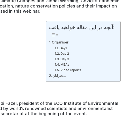
of Climatic Changes and Global Warming, Covid19 Pandemic
ation, nature conservation policies and their impact on
sed in this webinar.
آنچه در این مقاله خواهید یافت:
Organiser
Day1
Day 2
Day 3
MEAs
Video reports
سخنرانان
 Fazel, president of the ECO Institute of Environmental
 by world’s renowned scientists and environmentalist
secretariat at the beginning of the event.