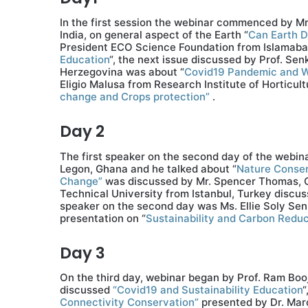
In the first session the webinar commenced by Mr
India, on general aspect of the Earth “
Can Earth 
President ECO Science Foundation from Islamabad
Education
“, the next issue discussed by Prof. Se
Herzegovina was about “
Covid19 Pandemic and Wa
Eligio Malusa from Research Institute of Horticu
change and Crops protection”
.
Day 2
The first speaker on the second day of the webi
Legon, Ghana and he talked about “
Nature Conser
Change”
was discussed by Mr. Spencer Thomas, Co
Technical University from Istanbul, Turkey discu
speaker on the second day was Ms. Ellie Soly Se
presentation on “
Sustainability and Carbon Redu
Day 3
On the third day, webinar began by Prof. Ram Boo
discussed
“Covid19 and Sustainability Education
“
Connectivity Conservation”
presented by Dr. Mar