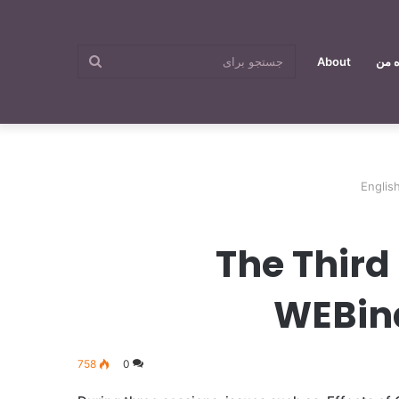
جستجو
ه من
About
برای
Englis
The Third
WEBina
758
0