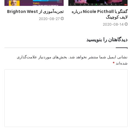
گفتگو با Nicole Picthall درباره
تجربه‌آموزی از Brighton West
لایف کوچینگ
2020-08-27
2020-08-14
دیدگاهتان را بنویسید
نشانی ایمیل شما منتشر نخواهد شد.
بخش‌های موردنیاز علامت‌گذاری
شده‌اند
*
د
ی
د
وبینار روز زمین
گ
آنچه در این مقاله خواهید یافت:
ا
پاسخ‌ زمین به تغییر اقلیم
ه
وبینار بین‌المللی روز زمین
*
فقط یک زمین داریم