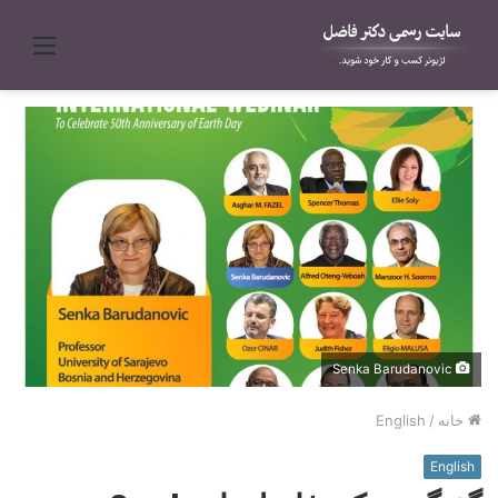
منو
Senka Barudanovic
خانه
/
English
English