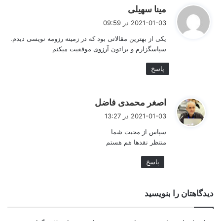
اجتماعی، افراد خاص، موسسات استخدامی، انجمن‌های تخصصی و
گ
مینا سهیلی
نهادهای حقوقی که می توانند سطح اداری و استخدامی شما را ارتقا
ف
دهند تاثیرگذار باشید. در این بخش از رزومه کاری دقت کنید که بر
2021-01-03 در 09:59
توانایی‌های خودتان تأکید کنید ولی صداقت کامل داشته باشید. یک
ت
رزومه کاری حرفه ای باید شامل یک معرفی اجمالی از فرد باشد.
یکی از بهترین مقالاتی بود که در زمینه رزومه نویسی دیدم.
:
سپاسگزارم و براتون آرزوی موفقیت میکنم
توصیه می کنم ویدیوی
معرفی اجمالی در رزومه
را مشاهده کنید.
پاسخ
گ
اصغر محمدی فاضل
ف
2021-01-03 در 13:27
ت
سپاس از محبت شما
:
منتظر نقدها هم هستم
پاسخ
دیدگاهتان را بنویسید
معرفی اجمالی در رزومه کاری حرفه‌ای