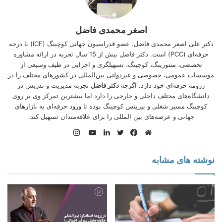
شد.
بازار کار در جهان به روز شده و اگر در فکر استخدام و اشتغال در یک
اصغر محمدی فاضل
شرکت یا موسسه تولیدی، خدماتی یا علمی هستید و یا مایل به
کارآفرینی و راه‌اندازی یک کسب و کار در خارج از کشور هستید، به
دکتر علی اصغر محمدی فاضل، عضو فدراسیون جهانی کوچینگ (
ICF
) با درجه
یک رزومه کاری حرفه ای نیاز دارید. صرفا اقدام برای اخذ ویزای
حرفه‌ای (PCC) است. دکتر فاضل بیش از 15 سال تجربه در ارائه مشاوره
توریستی، پذیرش تحصیلی، مهاجرت،
کاریابی خارجی
و یا حتی اخذ
تخصصی، منتورینگ، کوچینگ، تسهیلگری و اجرایی در طیف وسیعی از
اقامت با سرمایه‌گذاری ممکن است قدم های صحیحی نباشند.
موسسات عمومی، خصوصی و غیردولتی بین‌المللی در کشورهای مختلف را در
رزومه حرفه‌ای خود دارد. اگرچه
دکتر فاضل
تجربه مدیریت و تدریس در
دانشگاه‌های مختلف داخلی و خارجی را دارد اما بیشترین تمركز وی بر روی
مطالب این صفحه می‌تواند شما را برای ورود به بازار
كوچینگ مسیر شغلی و بیزینس کوچینگ بوده تا ورود حرفه‌ای به بازارهای
کار خارج از کشور توانمند کند تا بتوانید با تکیه بر
توانایی‌های فردی، علمی و مهارتی خود، مسیر شغلی
جهانی و عرصه‌های بین المللی را برای علاقه‌‌مندان تسهیل کند.
مورد نظرتان را پیدا کرده و وارد بازار کار جهانی
اینستاگرام
شوید.
وبسایت
فیس
توییتر
لینکدین
یوتیوب
بوک
نوشته های مشابه