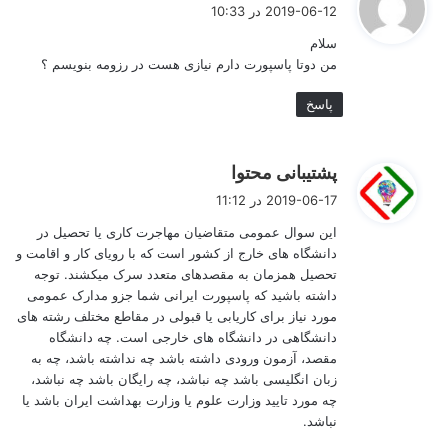
ف
2019-06-12 در 10:33
ت
سلام
:
کارفرمایان و مدیران منابع انسانی موسسات استخدام کننده باید
من دوتا پاسپورت دارم نیازی هست در رزومه بنویسم ؟
ارزیابی کاملی از مهارت ها، دانش، توانایی‌ها، منافع، دستاوردها،
ارزش ها و صفات شخصی شما به دست آورند. اطمینان حاصل کنید
پاسخ
که تمام استعدادهای خود را منتقل می کنید. این ها مهارت ها و
توانایی هایی هستند که می توانید با یک کارفرمای جدید به اشتراک
بگذارید. ویژگی هایی وجود دارد که شما در آن قرار دارید که
کارفرماهای مختلف به آن علاقه مند هستند.
گ
پشتیبانی محتوا
ف
2019-06-17 در 11:12
ت
این سوال عمومی متقاضیان مهاجرت کاری یا تحصیل در
:
دانشگاه های خارج از کشور است که با رویای کار و اقامت و
تحصیل همزمان به مقصدهای متعدد سرک میکشند. توجه
داشته باشید که پاسپورت ایرانی شما جزو مدارک عمومی
مورد نیاز برای کاریابی یا قبولی در مقاطع مختلف رشته های
دانشگاهی در دانشگاه های خارجی است. چه دانشگاه
مقصد، آزمون ورودی داشته باشد چه نداشته باشد، چه به
زبان انگلیسی باشد چه نباشد، چه رایگان باشد چه نباشد،
چه مورد تایید وزارت علوم یا وزارت بهداشت ایران باشد یا
نباشد.