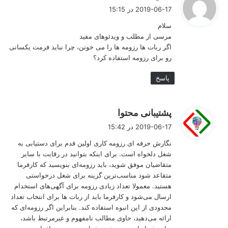
ف
جمع آوری کنید، قبل از اینکه شروع به آماده کردن رزومه خود شوید.
2019-06-17 در 15:15
حتی اگر یک رزومه آماده دارید حتما آن را با کارشناسان منابع انسانی
ت
در میان بگذارید (بدون توجه به اینکه قدیمی است). توجه داشته
سلام
:
باشید که کارشناسان منابع انسانی خصوصا افرادی که تجربه کار با
مرسی از مطلب و ویدئوهای مفید
موسسات بین المللی یا شرکت های چند ملیتی را دارند خلاقیت های
اگر ربات ها رزومه ها را می خونن، چرا نباید فرمت یکسانی
خاص خود را دارند و اتفاقا همین خلاقیت ها باعث متمایز شدن رزومه
رو برای رزومه استفاده کرد؟
کاری حرفه ای شما نسبت به سایر رقبا خواهد شد.
پاسخ
سازمان ها و شرکت های معتبر روزانه هزاران رزومه را برای هر
موقعیت شغلی، موقعیت یا وضعیت اشتغال اعلام شده دریافت می
کنند. با این حال، فقط تعداد انگشت شماری از نامزدها برای
مصاحبه
گ
استخدامی
دعوت خواهند شد. این لیست کوتاه در ابتدا تنها بر اساس
پشتیبانی محتوا
رزومه شما تهیه خواهد شد که رباتها در این میان نقش مهمی را ایفا
ف
2019-06-17 در 15:42
میکنند. حتی اگر شما خیلی خوش شانس باشید و رزومه تان به دست
ت
یک کارشناس یا مدیر منابع انسانی برسد حداکثر ده ثانیه مطالعه
نگارش حرفه ای رزومه کاری اولین قدم برای دستیابی به
:
خواهد شد و رزومه شغلی شما باید در این مدت کوتاه تأثیری را بر
شغل دلخواه‌ است. برای اینکه بتوانید در رقابت با سایر
کارفرمایان یا کارکنان ایجاد کند.
متقاضیان موفق شوید، باید رزومه‌ای بنویسید که کارفرما
متقاعد شود مناسب‌ترین گزینه برای شغل درخواستی
هستید. معمولا تعداد زیادی رزومه برای آگهی‌های استخدام
کانال #دکترفاضل در
یوتیوب
را دنبال کنید.
ارسال می‌شود و کارفرما باید از ربات ها برای انتخاب تعداد
محدودی از این انبوه استفاده کند. بنابراین اگر رزومه‌ای که
ارائه می‌دهید، حاوی مطالب نامفهوم و غیرمرتبط باشد،
رزومه نویسی کنید، نه روزنامه نویسی!