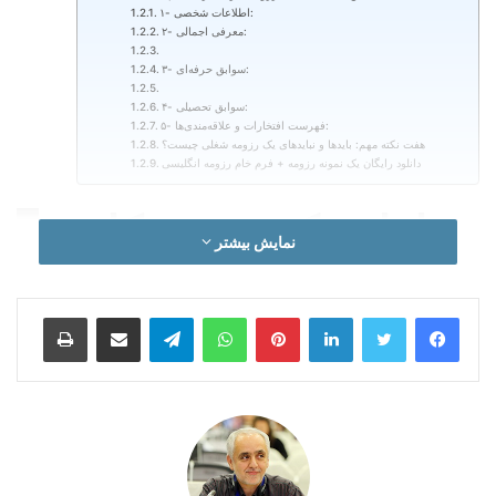
۱- اطلاعات شخصی:
۲- معرفی اجمالی:
۳- سوابق حرفه‌ای:
۴- سوابق تحصیلی:
۵- فهرست افتخارات و علاقه‌مندی‌ها:
هفت نکته مهم: بایدها و نبایدهای یک رزومه شغلی چیست؟
دانلود رایگان یک نمونه رزومه + فرم خام رزومه انگلیسی
چرا باید یک رزومه کاری
نمایش بیشتر
حرفه‌ای داشته باشیم؟
لینکدین
‫پین‌ترست
واتس آپ
تلگرام
اشتراک گذاری از طریق ایمیل
چاپ
اگر در فکر فعالیت در عرصه جهانی هستید و مایل به آغاز زندگی
تازه‌ای هستید، باید بدانید که فعالیت بین‌المللی، اخذ جاب آفر و
درخواست استخدام در شرکت‌های چند ملیتی مراحل گوناگونی دارد.
این مراحل به دلیل نظام‌های متنوع اداری دشواری‌هایی هم دارد که با
اطلاع از چند ترفند می‌تواند تسهیل شود. تهیه یک رزومه کاری حرفه
ای یکی از این ترفندهاست. ولی تهیه رزومه انگلیسی کمی
پیچیدگی‌های بیشتری دارد که در این مقاله با آن‌ها نیز آشنا خواهید