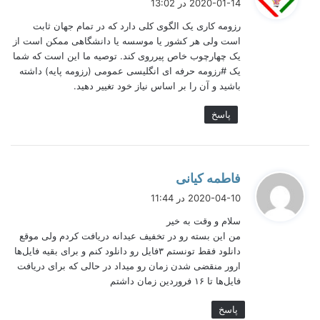
2020-01-14 در 13:02
رزومه و چیدمان نامه درخواست را برای شما بیان نمایند و مهارت
ت
های خود را به کار گیرند تا “اولین تصور” از شما را به صورت حرفه
رزومه کاری یک الگوی کلی دارد که در تمام جهان ثابت
:
ای برای کارفرمای آینده شما ایجاد کنند.
است ولی هر کشور یا موسسه یا دانشگاهی ممکن است از
یک چهارچوب خاص پیرروی کند. توصیه ما این است که شما
یک #رزومه حرفه ای انگلیسی عمومی (رزومه پایه) داشته
باشید و آن را بر اساس نیاز خود تغییر دهید.
پاسخ
گ
فاطمه کیانی
ف
2020-04-10 در 11:44
ت
سلام و وقت به خیر
:
من این بسته رو در تخفیف عیدانه دریافت کردم ولی موقع
دانلود فقط تونستم ۳فایل رو دانلود کنم و برای بقیه فایل‌ها
ارور منقضی شدن زمان رو میداد در حالی که برای دریافت
فایل‌ها تا ۱۶ فروردین زمان داشتم
کارفرمایان را با رزومه‌‌ای حرفه‌ای جذب خود کنید.
پاسخ