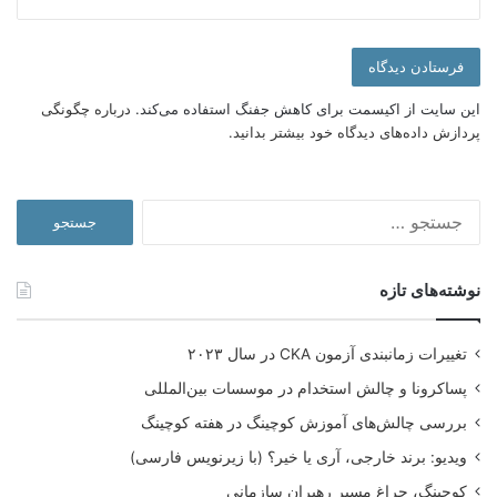
در
دوره آموزش رزومه نویسی حرفه‌ای
تمامی نکات
لازم برای نوشتن یک رزومه انگلیسی را با مثال های
واقعی ببینید
این سایت از اکیسمت برای کاهش جفنگ استفاده می‌کند.
درباره چگونگی
پردازش داده‌های دیدگاه خود بیشتر بدانید.
جستجو
برای:
نوشته‌های تازه
تغییرات زمانبندی آزمون CKA در سال ۲۰۲۳
پساکرونا و چالش استخدام در موسسات بین‌المللی
بررسی چالش‌های آموزش کوچینگ در هفته کوچینگ
سوابق شغلی در یک رزومه کاری حرفه ای
ویدیو: برند خارجی، آری یا خیر؟ (با زیرنویس فارسی)
کوچینگ، چراغِ مسیر رهبران سازمانی