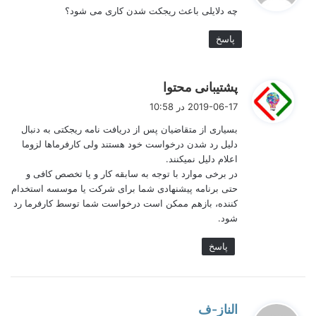
چه دلایلی باعث ریجکت شدن کاری می شود؟
:
پاسخ
گ
پشتیبانی محتوا
ف
2019-06-17 در 10:58
ت
بسیاری از متقاضیان پس از دریافت نامه ریجکتی به دنبال
:
دلیل رد شدن درخواست خود هستند ولی کارفرماها لزوما
اعلام دلیل نمیکنند.
در برخی موارد با توجه به سابقه کار و یا تخصص کافی و
حتی برنامه پیشنهادی شما برای شرکت یا موسسه استخدام
کننده، بازهم ممکن است درخواست شما توسط کارفرما رد
نوشتن رزومه بین المللی نیاز به مهارت دارد.
شود.
پاسخ
ساخت رزومه شخصی یا رزومه سازهای آنلاین
موسسات کاریابی؟
وقتی در صدد شرکت در آزمون استخدام یا مراجعه به موسسات
گ
الناز-ف
کاریابی هستید، ابتدا اطلاعات اصلی مربوط به هدف شغلی خود را