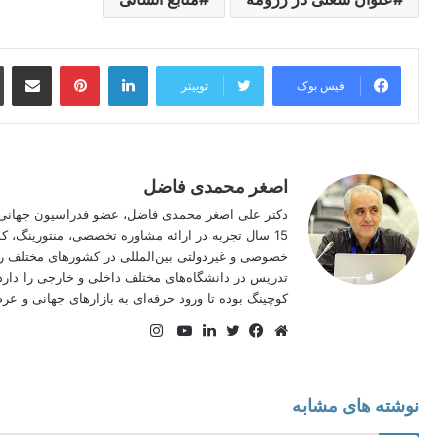
لینکدین
‫پین‌ترست
اشتراک گذاری
فیس بوک
توییتر
اصغر محمدی فاضل
دکتر علی اصغر محمدی فاضل، عضو فدراسیون جهانی 
15 سال تجربه در ارائه مشاوره تخصصی، منتورینگ
خصوصی و غیردولتی بین‌المللی در کشورهای مختلف را 
تدریس در دانشگاه‌های مختلف داخلی و خارجی را دارد
کوچینگ بوده تا ورود حرفه‌ای به بازارهای جهانی و عرصه
اینستاگرام
وبسایت
فیس
توییتر
لینکدین
یوتیوب
بوک
نوشته های مشابه