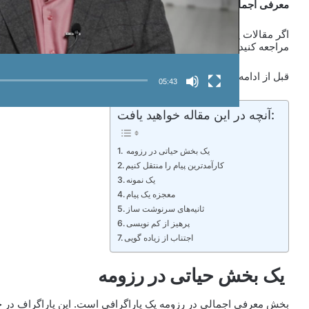
معرفی اجمالی
است.
اگر مقالات یا ویدیوهای قبلی را درباره ی
رزومه نویسی حرفه ای
ندیده
مراجعه کنید که این پیوستگی مطالب دنبال بشود.
قبل از ادامه دادن ویدیو حتما ویدیوی
اطلاعات شخصی در رزومه
را نی
05:43
آنچه در این مقاله خواهید یافت:
یک بخش حیاتی در رزومه
کارآمدترین پیام را منتقل کنیم
یک نمونه
معجزه یک پیام
ثانیه‌های سرنوشت ساز
پرهیز از کم نویسی
اجتناب از زیاده گویی
یک بخش حیاتی در رزومه