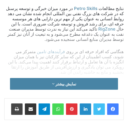
نتایج مطالعات
Petro Skills
در مورد میزان خبرگی و توسعه پرسنل
که در شرکت های بزرگ نفتی بین المللی انجام شده نشان می دهد
روابط انسانی به عنوان یکی از مهم ترین دارایی های هر موسسه
حرفه ای، برای رشد فروش و توسعه شرکت ضروری است. با این
حال
RigZone
تاکید می‌کند این نیاز به ندرت توسط مدیران صنعت
نفت به عنوان یک دغدغه مطرح می‌شود و به تبعیت از آنان نیز کمتر
توسط مدیران منابع انسانی سنجیده می‌شود.
هنگامی که افراد حرفه ای بر روی
فرآیندهای تامین
متمرکز می
شوند، کسب اطمینان از این که سایر کارکنان نیز با همان میزان
انگیزه با آن ها تعامل و ارتباط برقرار کنند اهمیت پیدا می‌کند. با این
رویکرد می توان یادگیری و ارزش‌آفرینی از طریق آموزش را ارتقا
بخشید و مانع به حاشیه راندن آن شد.
نمایش بیشتر
لینکدین
‫پین‌ترست
واتس آپ
تلگرام
اشتراک گذاری از طریق ایمیل
چاپ