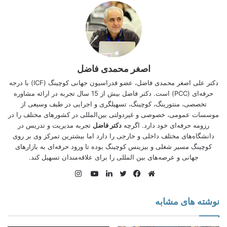
اصغر محمدی فاضل
کوچینگ در حوزه صنعت کاربردهای متعددی دارد.
دکتر علی اصغر محمدی فاضل، عضو فدراسیون جهانی کوچینگ (
ICF
) با درجه
آنچه در این مقاله خواهید یافت:
حرفه‌ای (PCC) است. دکتر فاضل بیش از 15 سال تجربه در ارائه مشاوره
تخصصی، منتورینگ، کوچینگ، تسهیلگری و اجرایی در طیف وسیعی از
موسسات عمومی، خصوصی و غیردولتی بین‌المللی در کشورهای مختلف را در
سرمایه انسانی در صنعت
رزومه حرفه‌ای خود دارد. اگرچه
دکتر فاضل
تجربه مدیریت و تدریس در
کوچینگ چیست؟
دانشگاه‌های مختلف داخلی و خارجی را دارد اما بیشترین تمركز وی بر روی
کوچینگ یا منتورینگ
كوچینگ مسیر شغلی و بیزینس کوچینگ بوده تا ورود حرفه‌ای به بازارهای
فواید کوچینگ چیست؟
جهانی و عرصه‌های بین المللی را برای علاقه‌‌مندان تسهیل کند.
به کارگیری کوچینگ در صنعت
یک تجربه میدانی
اینستاگرام
کوچینگ و HSE
وبسایت
فیس
توییتر
لینکدین
یوتیوب
راهی که در پیش است
بوک
نوشته های مشابه
سخن پایانی
سرمایه انسانی در صنعت