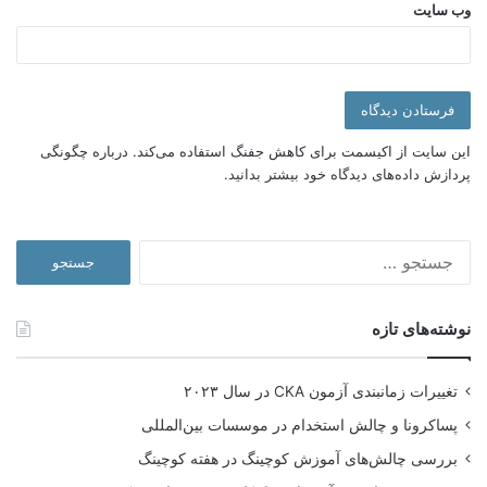
چیزی اتفاق افتاد؟ و چگونه می توان به جلو حرکت کرد، به صورت
وب‌ سایت
مرتب از خود سوال بپرسند؟
به عبارت دیگر مربیگری (
کوچینگ
) یک فرایند است که مراجع را قادر
می سازد پایبندی به خود را تقویت کند تا در نتیجه منجر به بهبود
شود. به همین دلیل است که یک مربی برای موفقیت در کار خود نیاز
زیادی به دانش تخصصی مراجع ندارد. بلکه باید با درک فرایندها، سبک
این سایت از اکیسمت برای کاهش جفنگ استفاده می‌کند.
درباره چگونگی
و تکنیک های مناسب برای رشد و توسعه و تغییر را در اختیار مراجع
قرار دهد.
پردازش داده‌های دیدگاه خود بیشتر بدانید.
جستجو
برای:
نوشته‌های تازه
تغییرات زمانبندی آزمون CKA در سال ۲۰۲۳
پساکرونا و چالش استخدام در موسسات بین‌المللی
بررسی چالش‌های آموزش کوچینگ در هفته کوچینگ