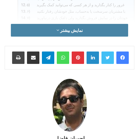
۵) غرور را کنار بگذارید و از هر کسی که می‌توانید کمک بگیرید
۶) با مشتریان سرسخت یا بدحساب، مثل خودشان رفتار نکنید
۷) خودتان را در نمایش فروش بگذارید ولی دلقک بازی درنیاورید
عیب می جمله چو گفتی هنرش نیز بگو
نمایش بیشتر
تجربه فریلنسری
لینکدین
‫پین‌ترست
واتس آپ
تلگرام
اشتراک گذاری از طریق ایمیل
چاپ
اگر از فضای کارمندی کمی فاصله بگیرید و تصمیم بگیرید مقداری از
ظرفیت‌های علمی، فنی و تجربی خود استفاده نمایید، حتما روشی را
انتخاب می‌کنید که نام آن فریلنسینگ است؛ در این نوشته می خواهم
درباره‌ی تجربه‌ی خودم در فریلنسری صحبت کنم.
این یک داستان واقعی است. من که پس از چندسال
کارمندی در یکی از سازمان‌های دولتی ایران کارمندی
کردم و البته بر اثر یک اشتباه کوچک مورد غضب قرار
گرفتم احساس میکنم از آن تاریخ تازه متولد شدم. اما
بعد از ۱۵ سال کار به عنوان یک فریلنسر درس‌های
زیادی آموخته‌ام که شاید برخی از این پستی‌ و بلندی‌ها
و موانع را کارمندان با ۳۰ سال سابقه کار هم تجربه
نکرده باشند و صد البته به اندازه من درآمد نداشتند.
احسان فاضل