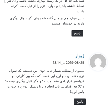
کنید باید حداقل در یک زمینه مهارت داشته باشید و آن کار را
۲۰۰۰ تا ۴۰۰۰ دلار در ماه است در حالیکه یک فریلنسر می‌تواند
تا ۱۰هزار دلار در ماه هم درآمد داشته باشد.
تسلط داشته باشید و مهارت لازم را از قبل کسب کرده
باشید.
اگر زمان رفت و آمد هر کارمند را بطور متوسط ۲ ساعت در
روز در نظر بگیریم به عدد ۴۰۰ ساعت در سال می‌رسیم. به
سایر موارد هم در متن گفته شده ولی اگر سوال دیگری
عبارت دیگر با فرض ۸ ساعت کار مفید روزانه هر کارمند
دارید در خدمتتان هستیم
سالیانه ۵۰ روز کاری را در ایاب و ذهاب از دست می دهد که در
فریلنسینگ می‌تواند صرف کار یا خانواده یا حتی ورزش و تفریح
پاسخ
شود.
تقریبا تمام میلیونرهای دنیا با فریلنسری به ثروت افسانه‌ای
رسیده‌اند.
گ
ژیوار
ف
2019-08-25 در 13:14
ت
ممنون از مطلب بسیار عالی تون. من همیشه یک سوال
:
اگر هنوز قانع نشدید از مطالعه ادامه
توی ذهنم بوده و اون این هست که مگه بین کارفرما و
مطلب صرفنظر کنید.
فریلنسر قراردادی عقد نمیشه؟ و مگر قابل پیگیری نیست؟
و کلا چه اقداماتی باید انجام داد تا ریسک عدم پرداخت رو
پایین اورد؟
شما همان آب باریکه کارمندی را جرعه
جرعه بنوشید و لذت ببرید!
پاسخ