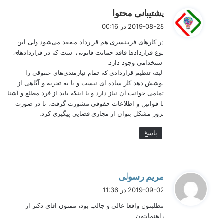
تخصص خود را به چه کسانی ارائه
گ
پشتیبانی محتوا
ف
نمایم؟
2019-08-28 در 00:16
ت
در کارهای فریلنسری هم قرارداد منعقد می‌شود ولی این
:
یکی از مهمترین اقداماتی که برای فریلنسینگ می توانید انجام دهید
نوع قراردادها فاقد حمایت قانونی است که در قراردادهای
این است که با کمک یک
کوچ حرفه‌ای
حوزه تخصصی خود را پیدا کنید.
استخدامی وجود دارد.
در حوزه‌ای که می توانید خدماتی را ارائه کنید و می دانید افراد در
البته تنظیم قراردادی که تمام نیازمندی‌های حقوقی را
مقابل آن خدمات هزینه ای را پرداخت می کنند، شروع کنید و آن
پوشش دهد کار ساده ای نیست و یا به تجربه و آگاهی از
خدمات را ارائه کنید.
تمامی جوانب آن نیاز دارد و یا اینکه باید از فرد مطلع و آشنا
با قوانین و اطلاعات حقوقی مشورت گرفت. تا در صورت
از جامعه بلافصل خود شروع کنید. یعنی شبکه دوستانی که دارید مانند
بروز مشکل بتوان از مجاری قضایی پیگیری کرد.
اقوام، فامیل و آشنایانی که دارید. به آنها اعلام کنید که من حاضر
هستم این خدمت را به شما ارائه کنم و اگر افراد حاضر شدند برای
این خدمت هزینه پرداخت کنند، معنایش این است که شما از یک
پاسخ
مرحله عبور کردید و می‌توانید این را به افرادی که به این نوع خدمات
احتیاج دارند ارائه نمایید. کار ترجمه انجام دهید. کار کد نویسی ارائه
کنید. یا بسیاری از کارهای دیگر مانند کارهای هنری، کارهای فنی یا
کارهای تخصصی که در حوزه فنی شما باشد و شما به خوبی از آن
گ
مریم رسولی
کار برمی‌آیید.
ف
2019-09-02 در 11:36
ت
مطلبتون واقعا عالی و جالب بود، ممنون اقای دکتر از
:
راهنمایتون