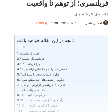
فریلنسری؛ از توهم تا واقعیت
تجربه‌ی فریلنسری
احسان فاضل
2019-07-10
16
2,909
آنچه در این مقاله خواهید یافت:
تجربه فریلنسری
فریلنسینگ چیست؟
چرا فریلنسینگ؟
تخصص خود را به چه کسانی ارائه نمایم؟
چگونه خدمات خودم را تبلیغ کنم؟
چگونه از ضعف های خود مطلع شوم؟
تجربه یک فریلنسر؛ از توهم تا واقعیت
یک داستان واقعی
۱) بازیگوشی نکنید
۲) درآمدهای ناگهانی را هدر ندهید
۳) هدف را فراموش نکنید
۴) از احساس تنهایی نترسید