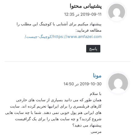
اندازه من درآمد نداشتند.
گ
پشتیبانی محتوا
ف
2019-09-11 در 12:35
در یک مرور سریع می خواهم چند تجربه را که در فریلنسر بودن با آنها
ت
به صورت مواجه ‌شده‌ام برایتان بیان کنم:
پیشنهاد میکنیم برای آشنایی با کوچینگ این مطلب را
:
مطالعه فرمایید:
من یک دهه در کشورهای جنوب شرق آسیا کار کردم، زمانی که
https://www.amfazel.com/کوچینگ-چیست/
کارمند بودم هیچ تجربه ای از فریلنسری نداشتم و با مفهوم
“فریلنسر” هم آشنایی چندانی نداشتم. دوستانی داشتم که بیشتر
پاسخ
وقت آزاد داشتند هربار مرا دعوت می کردند با یک “نه” محکم روبه رو
می شدند واقعا هم وقت نداشتم مدتی از روز در مسیر منزل به خانه
و بالعکس سپری می کردم.
گ
مونا
ف
2019-10-30 در 14:50
ت
با سلام
:
همان طور که می دانید بسیاری از سایت های خارجی
کارهای فریلنسری را برای ایرانیها تحریم کرده اند. سایت
های ایرانی هم پول خوبی نمی دهند. شما با چه سایت هایی
شروع کردید؟ و چه سایت هایی را برای یک گرافیست
پیشنهاد می دهید؟
مرسی