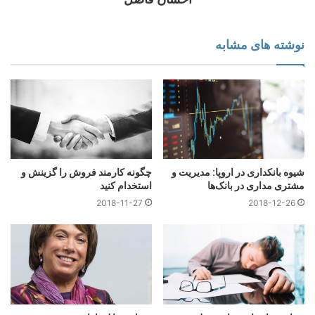
فریلنسینگ چیست؟
نوشته های مشابه
اگر بخواهم توضیحی کوتاه درمورد فریلنسینگ (Freelancing) بدهم
این است که شما با هر تخصصی که دارید و با هر استعدادی و توانایی
که دارید، بر اساس این استعداد خدمات را به موسساتی که به این
خدمت نیاز دارند ارائه نمایید. در این شرایط شما بدون اینکه به
استخدام آن سازمان یا شرکت درآمده باشید برایشان کار می‌کنید و
در مقابل آن پول دریافت می‌کنید. البته برای ارائه این خدمات باید از
سازوکارهای خاصی استفاده نمایید و قابلیت های مختلفی را در خود
تقویت کنید تا درجذب و نگهداری مشتری به شما کمک کند.
شیوه بانکداری در اروپا: مدیریت و
چگونه کارمند فروش را گزینش و
مشتری مداری در بانک‌ها
استخدام کنید
2018-11-27
2018-12-26