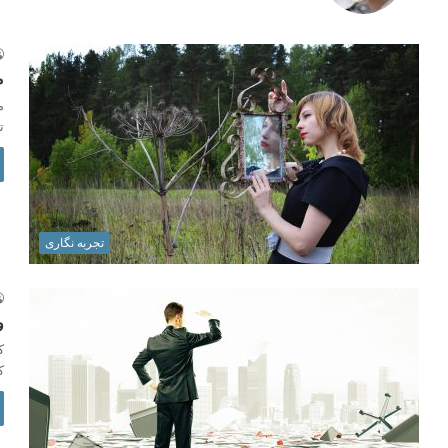
م
م
ت
تجربه نگاری
و
ک
ک