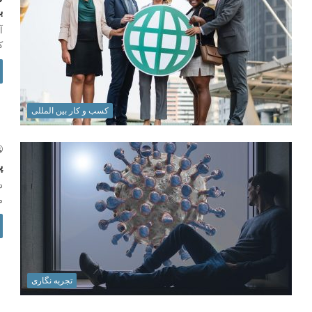
ب
آ
ک
کسب و کار بین المللی
پ
م
تجربه نگاری