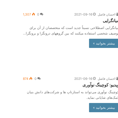
احسان فاضل
2021-09-16
0
1,307
یانگرایی
یان­گرایی اصطلاحی نسبتاً جدید است که متخصصان از آن برای
وصیف شخصی استفاده می­کنند که بین گروه­های درون­گرا و برون­گرا…
بیشتر بخوانید »
احسان فاضل
2021-06-16
0
874
یدیو: کوچینگ نوآوری
وچینگ نوآوری می‌تواند به استارتاپ ها و شرکت‌های دانش بنیان
مک‌های شایانی نماید.
بیشتر بخوانید »