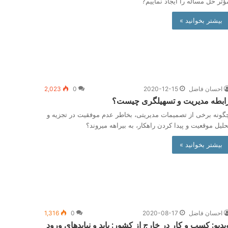
ؤثر حل مسأله‌ را ایجاد نماییم?
بیشتر بخوانید »
احسان فاضل
2020-12-15
0
2,023
ابطه مدیریت و تسهیلگری چیست؟
گونه برخی از تصمیمات مدیریتی، بخاطر عدم موفقیت در تجزیه و
حلیل موقعیت و پیدا کردن راهکار، به بیراهه می­روند؟
بیشتر بخوانید »
احسان فاضل
2020-08-17
0
1,316
یدیو: کسب و کار در خارج از کشور: باید و نبایدهای ورود