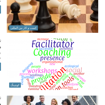
م
کسب و کار بین المللی
ر
چ
ت
کوچینگ
و