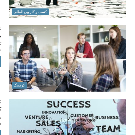
کسب و کار بین المللی
م
ک
«
کوچینگ
ک
س
ق