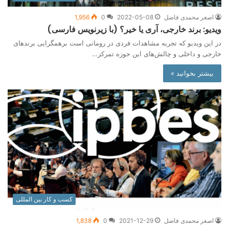
اصغر محمدی فاضل
2022-05-08
0
1,956
ویدیو: برند خارجی، آری یا خیر؟ (با زیرنویس فارسی)
در این ویدیو که تجربه مشاهدات فردی در رومانی است برهمگرایی برندهای
خارجی و داخلی و چالش‌های این حوزه تمرکز…
بیشتر بخوانید »
کسب و کار بین المللی
اصغر محمدی فاضل
2021-12-29
0
1,838