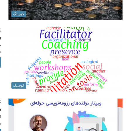
کوچینگ
ر
چ
ت
کوچینگ
و
ا
و