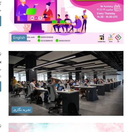
گ
م
English
ب
ش
پ
تجربه نگاری