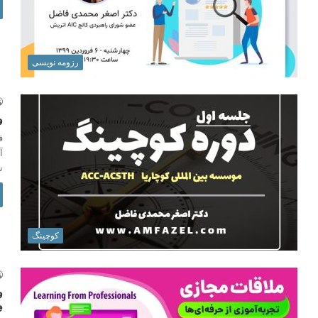
رزومه نویسی
و
ف
آ
ن
کوچینگ
و
e