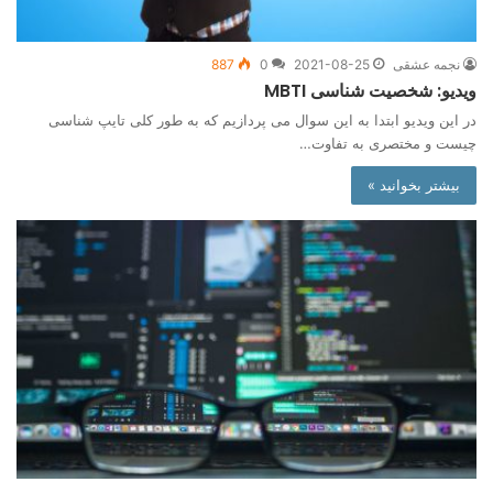
نجمه عشقی
2021-08-25
0
887
ویدیو: شخصیت شناسی MBTI
در این ویدیو ابتدا به این سوال می پردازیم که به طور کلی تایپ شناسی
چیست و مختصری به تفاوت…
بیشتر بخوانید »