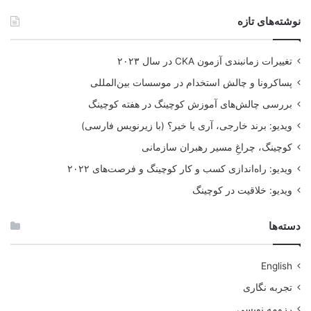
پرداختند.
نوشته‌های تازه
متوسط درآمد این شغل تا سال ۲۰۱۶ میلادی ۴۶٫۱۲۰ دلار بود اما ده
درصد مترجمان برتر ۸۳٫۰۱۰ دلار درآمد داشتند. شما می توانید در
سایت Upwork.com آگهی های ترجمه پیدا کنید.
تغییرات زمانبندی آزمون CKA در سال ۲۰۲۳
پساکرونا و چالش استخدام در موسسات بین‌المللی
بررسی چالش‌های آموزش کوچینگ در هفته کوچینگ
ویدیو: برند خارجی، آری یا خیر؟ (با زیرنویس فارسی)
کوچینگ، چراغِ مسیر رهبران سازمانی
ویدیو: راه‌اندازی کسب و کار کوچینگ و فرصت‌های ۲۰۲۲
ویدیو: خلاقیت در کوچینگ
دسته‌ها
English
تجربه نگاری
کار در فضای مجازی از راه رور
رزومه نویسی