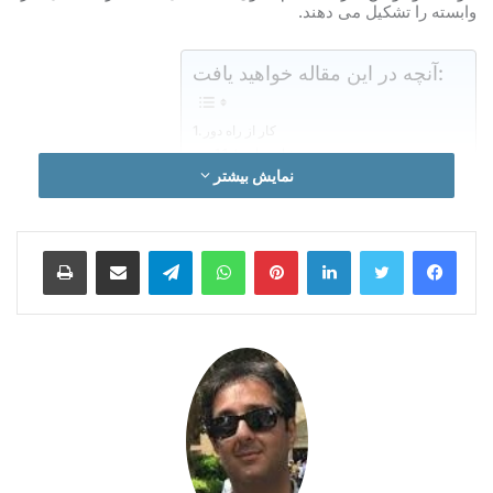
وابسته را تشکیل می دهند.
آنچه در این مقاله خواهید یافت:
کار از راه دور
۱٫ دستیار مجازی
۲٫ پرونده نویسی
نمایش بیشتر
۳٫ مترجمی
۴٫ توسعه دهنده وب
۵٫ برنامه ریز سفر
لینکدین
‫پین‌ترست
واتس آپ
تلگرام
اشتراک گذاری از طریق ایمیل
چاپ
۶٫ نویسنده
۷٫ مدیر شبکه های اجتماعی
۸٫ ثبت داده
۹٫ پشتیان محصول/خدمات (مرکز تماس)
۱۰٫ وبلاگ نویسی
یافتن شغل های خانگی واقعی
آیا این شغل خانگی کلاه­برداری است؟
به دنبال مرجع باشید
کلام آخر
کار از راه دور