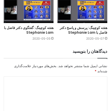
هفته کوچینگ: پرسش و پاسخ دکتر
هفته کوچینگ: گفتگوی دکتر فاضل با
فاضل با Stephanie Lam
Stephanie Lam
2020-05-05
2020-05-07
دیدگاهتان را بنویسید
نشانی ایمیل شما منتشر نخواهد شد.
بخش‌های موردنیاز علامت‌گذاری
شده‌اند
*
کوچینگ سازمانی
د
برخی مهارت‌های شنیدن فعال:
ی
توجه کامل به گوینده.
د
از بین بردن حواس‌پرتی‌ها.
گ
نگذارید وقفه ایجاد شود.
ا