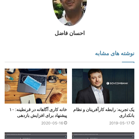
بی طرف بودن
رهبری
میانجی‌گری
برنامه‌ریزی
اولویت بندی
احسان فاضل
مدیریت پروژه
یادداشت برداری
جست‌وجو
مدیریت ریسک
نوشته های مشابه
تیم سازی
مدیریت زمان
شنیدن فعال
شنیدن فعال یکی از مهم‌ترین مهارت‌هایی است که هرکسی که با
مردم سر و کار دارد می‌تواند داشته باشد. به طور خلاصه، شنیدن
فعال نه تنها تکنیکی برای فهم بهتر صحبت‌های طرف مقابل است که
آگاهی بیشتری از پیام گوینده فراهم می‌کند.
یک تجربه: رابطه کارآفرینان و نظام
خانه کاری آگاهانه در قرنطینه: ۱۰
بانکداری
پیشنهاد برای افزایش بازدهی
وقتی حرف حل مساله به میان می‌آید، شنیدن فعال برای درک
2020-05-16
2019-05-17
موقعیت هر یک از شرکت‌کننده ها و روشن کردن چالش‌ها، ایده‌های و
راه‌حل‌های موجود ضروری است.