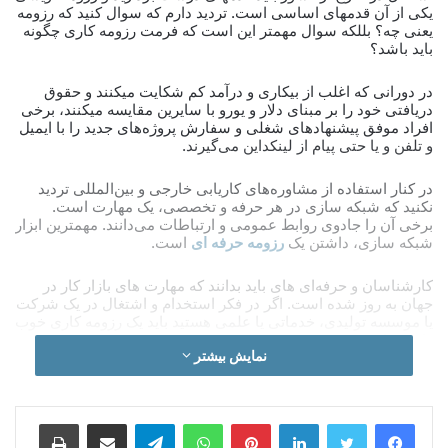
یکی از آن قدمهای اساسی است. تردید دارم که سوال کنید که رزومه
یعنی چه؟ بللکه سوال مهمتر این است که فرمت رزومه کاری چگونه
باید باشد؟
در دورانی که اغلب از بیکاری و درآمد کم شکایت میکنند و حقوق
دریافتی خود را بر مبنای دلار و یورو با سایرین مقایسه میکنند، برخی
افراد موفق پیشنهادهای شغلی و سفارش پروژه‌های جدید را با ایمیل
و تلفن و یا حتی پیام از لینکداین می‌گیرند.
در کنار استفاده از مشاوره‌های کاریابی خارجی و بین‌المللی تردید
نکنید که شبکه سازی در هر حرفه و تخصصی، یک مهارت است.
برخی آن را جادوی روابط عمومی و ارتباطات می‌دانند. مهمترین ابزار
شبکه سازی، داشتن یک
رزومه حرفه ای
است.
کارشناسان و حرفه‌ای های باید بدانند که مهارت های بازار کار در
جهان به روز شده است. اگر در فکر استخدام و اشتغال در یک شرکت
یا موسسه تولیدی، خدماتی یا علمی هستید باید یک رزومه کاری خوب
داشته باشید.
نمایش بیشتر
اگر مایل به کارآفرینی و راه اندازی یک کسب و کار در خارج از کشور
هستید، اخذ ویزای توریستی یا پذیرش تحصیلی و یا حتی اخذ اقامت با
سرمایه گذاری قدم های صحیحی نیستند. قبل از هر کاری حتما با یک
لینکدین
‫پین‌ترست
واتس آپ
تلگرام
اشتراک گذاری از طریق ایمیل
چاپ
کارشناس
بیزینس کوچینگ
مشورت کنید.