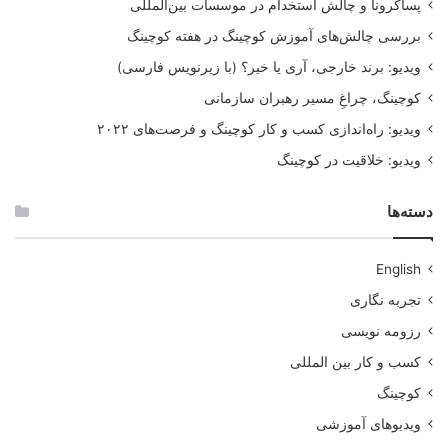
پساکرونا و چالش استخدام در موسسات بین‌المللی
بررسی چالش‌های آموزش کوچینگ در هفته کوچینگ
ویدیو: برند خارجی، آری یا خیر؟ (با زیرنویس فارسی)
رزومه کاری فارسی یا انگلیسی؟
کوچینگ، چراغِ مسیر رهبران سازمانی
برای یک درخواست کار استاندارد باید رزومه خود را به زبان کشور
ویدیو: راه‌اندازی کسب و کار کوچینگ و فرصت‌های ۲۰۲۲
مورد نظر یا حداقل به زبان انگلیسی آماده ‌کنید. اطمینان حاصل کنید
که رزومه‌تان به روز است تا بتواند مهارت‌های عمومی و فرهنگی
ویدیو: خلاقیت در کوچینگ
شما را نشان دهد. اینگونه کارفرما یا شرکت های واسطه استخدامی
را با شخصیت کاری و حرفه ای شما آشنا کند. چون آنها نیاز دارند تا
مشخصات شما را با نیازهای شرکت و موسسه مقصد تطابق دهند.
دسته‌ها
English
تجربه نگاری
رزومه نویسی
کسب و کار بین المللی
کوچینگ
ویدیوهای آموزشی