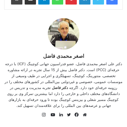
برای آشنایی با برخی چالش‌های استخدام در موسسات خارجی،
ویدیوی زیر را ببینید:
آنچه در این مقاله خواهید یافت:
چالش کاریابی
اصغر محمدی فاضل
رزومه کاری بین‌المللی: چرا و چگونه؟
دکتر علی اصغر محمدی فاضل، عضو فدراسیون جهانی کوچینگ (
ICF
) با درجه
چرا رزومه مهم است؟
حرفه‌ای (PCC) است. دکتر فاضل بیش از 15 سال تجربه در ارائه مشاوره
رزومه کاری فارسی یا انگلیسی؟
تخصصی، منتورینگ، کوچینگ، تسهیلگری و اجرایی در طیف وسیعی از
موسسات عمومی، خصوصی و غیردولتی بین‌المللی در کشورهای مختلف را در
چالش کاریابی
رزومه حرفه‌ای خود دارد. اگرچه
دکتر فاضل
تجربه مدیریت و تدریس در
دانشگاه‌های مختلف داخلی و خارجی را دارد اما بیشترین تمركز وی بر روی
نکته بسیار مهم در مورد افرادی که در فرایندهای کاریابی بین‌المللی
كوچینگ مسیر شغلی و بیزینس کوچینگ بوده تا ورود حرفه‌ای به بازارهای
قصد ورود به بازار کار خارج از کشور را دارند این است که رزومه
جهانی و عرصه‌های بین المللی را برای علاقه‌‌مندان تسهیل کند.
شغلی تابلوی معرفی ویژگی‌ها و قابلیت‌های فنی آنها و مدرکی است
که آنها را توصیف می کند. لذا باید از اشتباهات رایج در رزومه نویسی
اینستاگرام
شغلی کارجویان آماتور پرهیز کنند تا در آزمون های استخدامی و
وبسایت
فیس
توییتر
لینکدین
یوتیوب
رقابت‌های شغلی پیشتاز باشند.