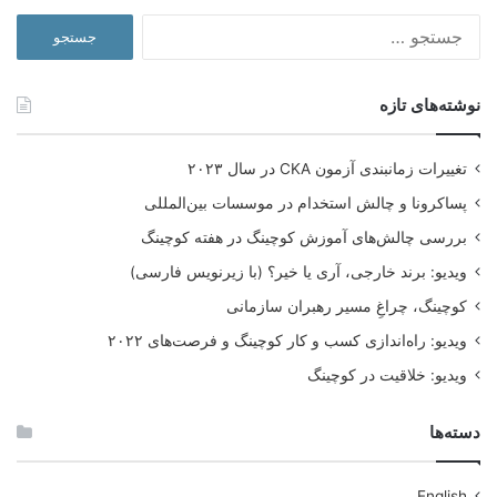
جستجو
برای:
نوشته‌های تازه
تغییرات زمانبندی آزمون CKA در سال ۲۰۲۳
پساکرونا و چالش استخدام در موسسات بین‌المللی
بررسی چالش‌های آموزش کوچینگ در هفته کوچینگ
ویدیو: برند خارجی، آری یا خیر؟ (با زیرنویس فارسی)
کوچینگ، چراغِ مسیر رهبران سازمانی
مشکلات کار با استارتاپ ها
ویدیو: راه‌اندازی کسب و کار کوچینگ و فرصت‌های ۲۰۲۲
این سختی شامل مشکلاتی نظیر موارد زیر است:
ویدیو: خلاقیت در کوچینگ
برای مدیریت سرمایه معنوی ارزش قائل نیستند یا آن را خیلی
دسته‌ها
زیاد قیمت‌گذاری می‌کنند.
برای محافظت از برند خود دچار تردید هستند.
به سرمایه‌گذاران شک دارند و با آن‌ها مرموز رفتار می‌کنند.
English