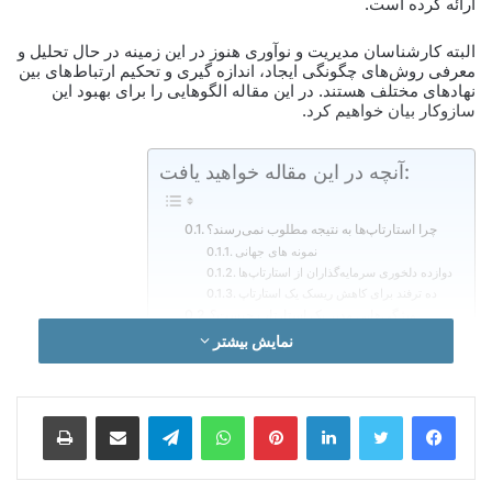
ارائه کرده است.
البته کارشناسان مدیریت و نوآوری هنوز در این زمینه در حال تحلیل و
معرفی روش‌های چگونگی ایجاد، اندازه گیری و تحکیم ارتباط‌های بین
نهادهای مختلف هستند. در این مقاله الگوهایی را برای بهبود این
سازوکار بیان خواهیم کرد.
آنچه در این مقاله خواهید یافت:
چرا استارتاپ‌ها به نتیجه مطلوب نمی‌رسند؟
نمونه های جهانی
دوازده دلخوری سرمایه‌گذاران از استارتاپ‌ها
ویژگی‌هایی مدیر یک استارتاپ‌ چیست؟
مشتری مداری
نمایش بیشتر
چشم از جاده برندارید
مدیریت زنجیره تامین
انقلاب فناوری
لینکدین
‫پین‌ترست
واتس آپ
تلگرام
اشتراک گذاری از طریق ایمیل
چاپ
راهی که در پیش است
تغییر راهبرد یا تغییر رفتار؟
کسب قدرت یا حفظ قدرت
مدیریت هوشمند