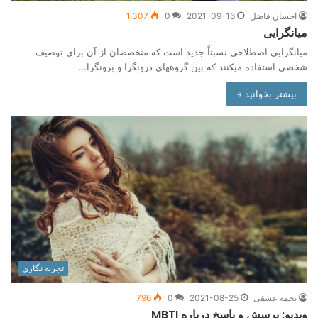
احسان فاضل
2021-09-16
0
1,307
میانگرایی
میان­گرایی اصطلاحی نسبتاً جدید است که متخصصان از آن برای توصیف
شخصی استفاده می­کنند که بین گروه­های درون­گرا و برون­گرا…
بیشتر بخوانید »
تجربه نگاری
نجمه عشقی
2021-08-25
0
796
ویدیو: پرسش و پاسخ درباره MBTI