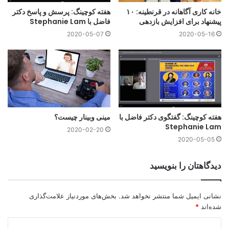
خانه کاری آگاهانه در قرنطینه: ۱۰
هفته کوچینگ: پرسش و پاسخ دکتر
بی علاقه به اعداد وارقام
پیشنهاد برای افزایش بازدهی
فاضل با Stephanie Lam
2020-05-07
2020-05-16
برای آن‌ها سخت است که بخواهند روی حجم بزرگی از داده‌ها برای
دوره‌های طولانی تمرکز کنند و در عین حال تمرکزشان را از دست
ندهند؛ عموما توانایی اعدادوارقامیِ قوی از خود نشان نمی‌دهند؛
ترجیح آن‌ها بر قضاوت‌نکردن است.
نتایج به‌وضوح نشان می‌هد که ترجیحات قوی در میان کوچ‌ها به
سمت کار در محیط منعطف و غیرساختارمند وجود دارد.
هفته کوچینگ: گفتگوی دکتر فاضل با
مینی وبینار چیست؟
جزییات پژوهش فوق را در مقاله زیر مشاهده
Stephanie Lam
نمایید
2020-02-20
2020-05-05
دیدگاهتان را بنویسید
نشانی ایمیل شما منتشر نخواهد شد.
بخش‌های موردنیاز علامت‌گذاری
شده‌اند
*
د