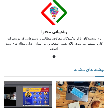
اختلافات میانجی‌گری صورت گیرد؛ دارای مهارت‌های اجتماعی
مناسب؛
شدیدا بلندپرواز و کارآفرین
هدایت‌کردن؛ موثرواقع‌شدن؛‌ ترغیب‌کردن؛ انگیزه‌دادن؛ لذت‌بردن از
پشتیبانی محتوا
مخاطره‌کردن و تصمیم‌گیری؛ نگاه خودانگیخته و فوری به چالش
داشتن؛‌ لذت‌بردن از فعالیت‌های مربوط به استارت‌آپ و پرو‌ژه‌ها و
نام نویسندگان یا ارائه‌کنندگان مقالات، مطالب و ویدیوهایی که توسط این
فرصت‌های مخاطره‌پذیرِ کسب‌وکار؛
کاربر منتشر می‌شود، بالای همین صفحه و زیر عنوان اصلی مقاله درج شده
است.
نسبتا” خلاق و هنری
وبسایت
علاقه به فضاهای به‌دور از رویه‌های خشک و فعالیت‌های ساختارمند؛
تمایل به کار مستقل و نیاز به ابراز شخصی؛ ‌گاها می‌توانند حساس و
نوشته های مشابه
احساساتی باشند؛
مقداری نامنظم
نظم، رویه و ساختار خشک را دوست ندارند؛ ابتدا ترجیح به ابهام و کار
با مردم دارند و سپس به کار با کاغذ یا/و رایانه؛ برنامه‌ریزی را دوست
ندارند و از کار روزمره اجتناب می‌کنند؛‌ تحمیل‌کننده، سخت‌گیر و
پرخاش‌گر نیستند؛