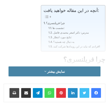
آنچه در این مقاله خواهید یافت:
چرا فریلنسری؟
نشست ها:
مدرس: دکتر اصغر محمدی فاضل
نتایج مورد انتظار:
به دنبال چه هستید؟
افرادی که نباید در این رویدادها شرکت کنند!
چرا فریلنسری؟
اگر رویای فعالیت در عرصه های ملی و بین المللی دارید باید شرایط
نمایش بیشتر
آن را هم بدانید. اگر مایل به آغاز سبک جدیدی در زندگی هستید، باید
قدمهای درست بردارید. البته هر کاری مراحل و چالش های خاص
خود را دارد. به دلیل تنوع نظامهای اداری، دورکاری در همه دنیا
دشواری هایی دارد. ولی با اطلاع از چند ترفند و بهره مندی مناسب
لینکدین
‫پین‌ترست
واتس آپ
تلگرام
اشتراک گذاری از طریق ایمیل
چاپ
از تکنولوژی و شبکه های اجتماعی، فریلنسر بودن می تواند راحت‌تر
و حتی لذت بخش شود.
حرفه ای های می دانند که مهارت های بازار کار در جهان به روز شده