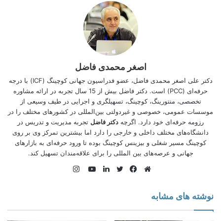
است. اگر در فکر استخدام در یک شرکت یا موسسه تولیدی، خدماتی
یا علمی هستید این مینی وبینار حرف هایی برای گفتن دارد. اگر مایل
به راه اندازی یک کسب و کار خانگی یا از راه دور در داخل یا خارج از
کشور هستید، این دوره دانش عمومی شما را ارتقاء می دهد و
استراتژی شما را برای ورود به بازار کار تقویت می کند
.
ویدیوی
فرایند استخدام در شرکت‌های خارجی
را ببینید
.
اصغر محمدی فاضل
دکتر علی اصغر محمدی فاضل، عضو فدراسیون جهانی کوچینگ (
ICF
) با درجه
حرفه‌ای (PCC) است. دکتر فاضل بیش از 15 سال تجربه در ارائه مشاوره
تخصصی، منتورینگ، کوچینگ، تسهیلگری و اجرایی در طیف وسیعی از
موسسات عمومی، خصوصی و غیردولتی بین‌المللی در کشورهای مختلف را در
رزومه حرفه‌ای خود دارد. اگرچه
دکتر فاضل
تجربه مدیریت و تدریس در
دانشگاه‌های مختلف داخلی و خارجی را دارد اما بیشترین تمركز وی بر روی
كوچینگ مسیر شغلی و بیزینس کوچینگ بوده تا ورود حرفه‌ای به بازارهای
جهانی و عرصه‌های بین المللی را برای علاقه‌‌مندان تسهیل کند.
اینستاگرام
وبسایت
فیس
توییتر
لینکدین
یوتیوب
بوک
نوشته های مشابه