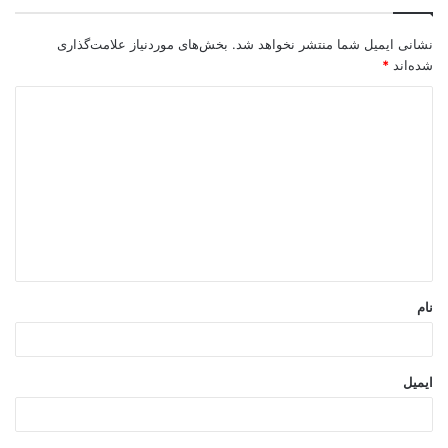
نشانی ایمیل شما منتشر نخواهد شد.
بخش‌های موردنیاز علامت‌گذاری
شده‌اند
*
د
ی
د
حتی اگر در مورد وبینار، سمینار
گ
آنلاین و کلاس آموزشی مجازی
ا
مطالبی میدانید، مطالعه این
ه
مطلب را توصیه میکنم:
*
نام
مینی وبینار چیست؟
ایمیل