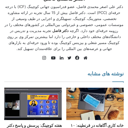
دکتر علی اصغر محمدی فاضل، عضو فدراسیون جهانی کوچینگ (
ICF
) با درجه
حرفه‌ای (PCC) است. دکتر فاضل بیش از 15 سال تجربه در ارائه مشاوره
شایستگی‌های کوچینگ چیست؟
تخصصی، منتورینگ، کوچینگ، تسهیلگری و اجرایی در طیف وسیعی از
موسسات عمومی، خصوصی و غیردولتی بین‌المللی در کشورهای مختلف را در
رزومه حرفه‌ای خود دارد. اگرچه
دکتر فاضل
تجربه مدیریت و تدریس در
HTTPS://WWW.AMFAZEL.COM/COACHING-COMPETENCIES
دانشگاه‌های مختلف داخلی و خارجی را دارد اما بیشترین تمركز وی بر روی
كوچینگ مسیر شغلی و بیزینس کوچینگ بوده تا ورود حرفه‌ای به بازارهای
جهانی و عرصه‌های بین المللی را برای علاقه‌‌مندان تسهیل کند.
اینستاگرام
وبسایت
فیس
توییتر
لینکدین
یوتیوب
شایستگی‌های جدید ICF چه تاثیری
بوک
نوشته های مشابه
روی من دارد؟
اگر قصد دارد یک درخواست اعتبار ACC یا PCC ارائه دهید یا در
سال ۲۰۲۱ در حال آمادگی برای آزمون CKA هستید، باید توجه داشته
باشید که در نیمه اول سال بر اساس شایستگی‌های اصلی، اخلاق و
نشانگرها ی قبلی ارزیابی می شوید. پس از آن با توجه به شایستگی
کوچینگ، اخلاق و شاخص های به روز شده اقدام خواهد شد.
خانه کاری آگاهانه در قرنطینه: ۱۰
هفته کوچینگ: پرسش و پاسخ دکتر