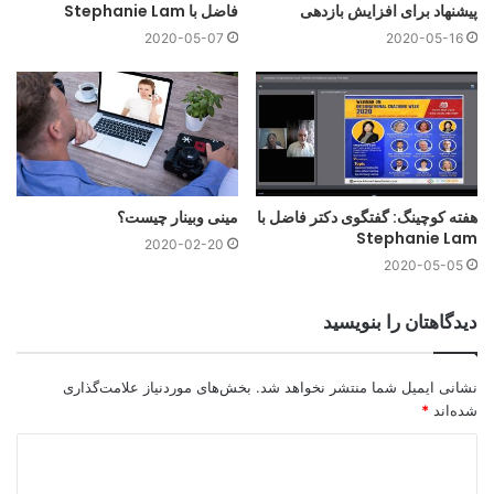
پیشنهاد برای افزایش بازدهی
فاضل با Stephanie Lam
2020-05-07
2020-05-16
هفته کوچینگ: گفتگوی دکتر فاضل با
مینی وبینار چیست؟
Stephanie Lam
2020-02-20
2020-05-05
دیدگاهتان را بنویسید
شایستگی‌های جدید ICF
نشانی ایمیل شما منتشر نخواهد شد.
بخش‌های موردنیاز علامت‌گذاری
شده‌اند
*
سخن پایانی
د
اگر شما در حال حاضر دوره آموزش کوچینگ خود را به اتمام رسانده
ی