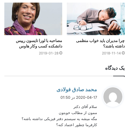
دورکاری به نحوه عملکرد دورکار بستگی دارد.
چرا مدیران باید خواب منظمی
مصاحبه با لورا تایسون رییس
داشته باشند؟
دانشکده کسب وکار هاوس
2019-01-28
2018-11-14
در شرایط قرنطینه ممکن است
دورکاری و خانه کاری موجب
یک دیدگاه
کاهش انگیزه شود. در باره این
موضوع مطالعه مقاله
خانه کاری
در قرنطینه
را توصیه میکنم.
گ
محمد صادق فولادی
ف
2020-04-17 در 01:50
ت
سلام آقای دکتر
:
ممون از مطالب خوبتون
مگه میشه یه سیستم دفتر فیزیکی نداشته باشه؟
کارفرما چطور اعتماد کنه؟