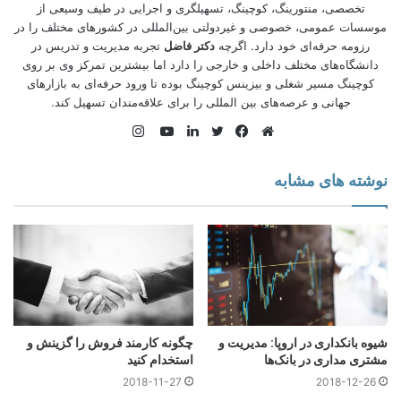
تخصصی، منتورینگ، کوچینگ، تسهیلگری و اجرایی در طیف وسیعی از
موسسات عمومی، خصوصی و غیردولتی بین‌المللی در کشورهای مختلف را در
رزومه حرفه‌ای خود دارد. اگرچه
دکتر فاضل
تجربه مدیریت و تدریس در
دانشگاه‌های مختلف داخلی و خارجی را دارد اما بیشترین تمركز وی بر روی
كوچینگ مسیر شغلی و بیزینس کوچینگ بوده تا ورود حرفه‌ای به بازارهای
جهانی و عرصه‌های بین المللی را برای علاقه‌‌مندان تسهیل کند.
اینستاگرام
وبسایت
فیس
توییتر
لینکدین
یوتیوب
تیم سازی
بوک
نوشته های مشابه
تیم های خانه کار با انگیزه ولی آشفته
برخی از تیم­ها در مواقع آشفتگی، علیرغم چالش­ها از سایرین سبقت
میگیرند. آنها با وقت شناسی –و گاهی فرصت طلبی- سهم خوبی از
بازار را به دست می­آورند. برخی در این شرایط وفاداری بلند مدت
مشتری را به دست می­آورند. شاید بتوان گفت رمز موفقیت آنها حفظ
بازدهی بالاتر از رقبا باشد. به عبارت دیگر، تحمل، تاب آوری و
سازگاری رمز موفقیت در شرایط بحران هستند.
شیوه بانکداری در اروپا: مدیریت و
چگونه کارمند فروش را گزینش و
پژوهش ها در مورد بهره­وری دورکاری نتایج یکسانی ندارند. برخی می­
مشتری مداری در بانک‌ها
استخدام کنید
گویند با دورکاری بهر ه­وری کاهش می­یابد. برخی دیگر با اعداد و
2018-11-27
2018-12-26
ارقام نشان میدهند که بهره­ وری افزایش می­یابد. از نظر من موفقیت