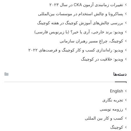
تغییرات زمانبندی آزمون CKA در سال ۲۰۲۳
· آموزش مداوم و توسعه فردی
پساکرونا و چالش استخدام در موسسات بین‌المللی
اگر افراد نتوانند به همکارانی به ایشان آموزش می­دهند دست یابند،
پتانسیلشان کاهش می­یابد.
بررسی چالش‌های آموزش کوچینگ در هفته کوچینگ
ویدیو: برند خارجی، آری یا خیر؟ (با زیرنویس فارسی)
عناصر ضدانگیزشی
کوچینگ، چراغِ مسیر رهبران سازمانی
در این میان سایر عناصر مخرب انگیزه عبارتند از:
ویدیو: راه‌اندازی کسب و کار کوچینگ و فرصت‌های ۲۰۲۲
انبوه خبرهای ناامید کننده.
ویدیو: خلاقیت در کوچینگ
کمبود مواد غذایی و مایحتاج بهداشتی.
تنش های خانوادگی و مشکلات زناشویی.
دسته‌ها
کم تحرکی و احساس رخوت.
اگر رهبران سازمانی برای تغییر این امر تلاش نکنند باید منتظر
English
عواقب وخیمی باشند. تغییر در انگیزه افراد در نهایت منجر به
کاهش
سازگاری
،
کیفیت
و
خلاقیت
می­شود. شوربختانه این ضد انگیزه ها در
تجربه نگاری
زمانی رخ خواهند داد که سازمان به رشد بهره وری نیاز دارد.
رزومه نویسی
کسب و کار بین المللی
کوچینگ