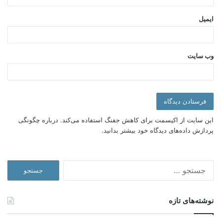
فشار عاطفی، اجتماعی و اقتصادی بشر در حال افزایش است.
ایمیل
افراد در معرض بیکاری، بیشتر نگران پرداخت اجاره بها و هزینه
های تغذیه هستند.
هراس از سلامتی خود و خانواده، موجب عدم تمرکز افراد بر
وظایف محوله می شود.
وب‌ سایت
شاید این موارد با همه­گیری ویروس کرونا و شرایط قرنطینه تشدید
شوند.
عناصر انگیزشی
انگیزه های مثبت شناسایی شده در این تحقیق نیز عبارتند از:
این سایت از اکیسمت برای کاهش جفنگ استفاده می‌کند.
درباره چگونگی
پردازش داده‌های دیدگاه خود بیشتر بدانید.
· حس بازی کردن در یک تیم
انگیزه­ای که عملکرد را خیلی تقویت میکند، که اگر ادامه دادن کار
ریموت طولانی و سخت­تر شود.می­تواند کاهش یابد. به عنوان مثال
کارمند حس خوب، سهولت در تصمیم گیری با همکار و هم اتاقی را از
جستجو
دست بدهد.
برای:
· برنامه ریزی مناسب برای کار در خانه
نوشته‌های تازه
اهداف نیز با کاهش باهم بودن تیم از تأثیر منفی آنها بر مشتری یا
همکاران کاهش یابد.