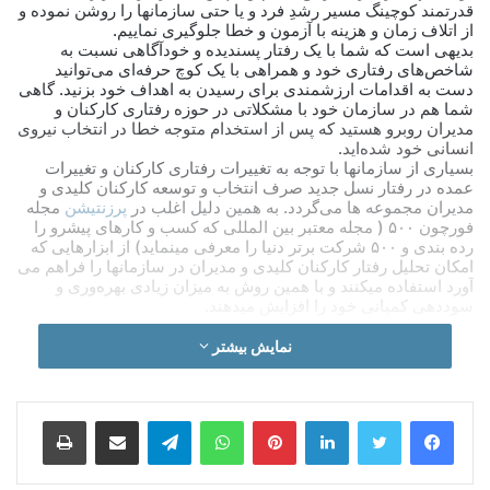
قدرتمند کوچینگ مسیر رشدِ فرد و یا حتی سازمانها را روشن نموده و
از اتلاف زمان و هزینه با آزمون و خطا جلوگیری نماییم.
بدیهی است که شما با یک رفتار پسندیده و خودآگاهی نسبت به
شاخص‌های رفتاری خود و همراهی با یک کوچ حرفه‌ای می‌توانید
دست به اقدامات ارزشمندی برای رسیدن به اهداف خود بزنید. گاهی
شما هم در سازمان خود با مشکلاتی در حوزه رفتاری کارکنان و
مدیران روبرو هستید که پس از استخدام متوجه خطا در انتخاب نیروی
انسانی خود شده‌اید.
بسیاری از سازمانها با توجه به تغییرات رفتاری کارکنان و تغییرات
عمده در رفتار نسل جدید صرف انتخاب و توسعه کارکنان کلیدی و
مدیران مجموعه ها می‌گردد. به همین دلیل اغلب در
پرزنتیشن
مجله
فورچون ۵۰۰ ( مجله معتبر بین المللی که کسب و کارهای پیشرو را
رده بندی و ۵۰۰ شرکت برتر دنیا را معرفی مینماید) از ابزارهایی که
امکان تحلیل رفتار کارکنان کلیدی و مدیران در سازمانها را فراهم می
آورد استفاده میکنند و با همین روش به میزان زیادی بهره‌وری و
سود‌دهی کمپانی خود را افزایش میدهند.
نمایش بیشتر
میهمان این وبینار آقای خسرو اصلانی بود که با تجربه سالها همکاری
با معتبرترین موسسات بین‌المللی، هم اکنون در گرجستان مشغول
کار است. وی از تجربیات خود درباره رفتار سازمانی و کوچینگ
سازمانی صحبت کرد.
لینکدین
‫پین‌ترست
واتس آپ
تلگرام
اشتراک گذاری از طریق ایمیل
چاپ