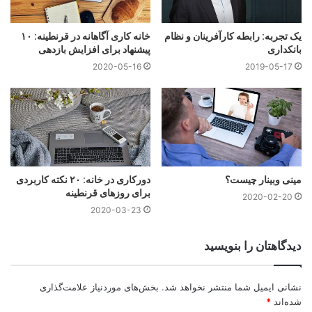
دانشجوی سطح ۲ pcc فدراسیون بین المللی کوچینگ ICF
بیست سال سابقه ی فعالیت در کسب و کارهای داخلی و
خارجی
یک تجربه: رابطه کارآفرینان و نظام
خانه کاری آگاهانه در قرنطینه: ۱۰
بانکداری
پیشنهاد برای افزایش بازدهی
بنیانگذار سایت لایف اسکیلز گرجستان lifeskills.ge
کوچ و مشاور بیش از پنجاه شرکت بزرگ در ایران و خارج از
2020-05-16
2019-05-17
ایران منجمله: گروه صنایع گیتی پسند، سپاهان باطری،
Kaizen,EECIG,GEIPA,PKF,EEIPG
نویسنده کتاب رفتار و کوچینگ
مترجم مقالات روز دنیای کوچینگ
محقق آموزه های “باب پراکتور” و دکتر “جو دیسپنزا” در حوزه
پارادایم شیفت و قدرت ذهن
تحلیلگر تایید صلاحیت شده از کمپانی PDAINTERNATIONAL
مینی وبینار چیست؟
دورکاری در خانه: ۲۰ نکته کاربردی
آمریکا
برای روزهای قرنطینه
نماینده انحصاری کمپانی PDAINTERNATIONAL امریکا در
2020-02-20
کشور گرجستان
2020-03-23
دیدگاهتان را بنویسید
نشانی ایمیل شما منتشر نخواهد شد.
بخش‌های موردنیاز علامت‌گذاری
شده‌اند
*