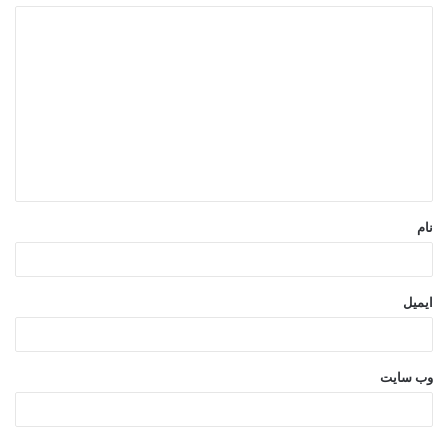
د
برای آشنایی با انواع کوچینگ، این
ی
مقاله را ببینید…
د
گ
همه چیز درباره کوچینگ
ا
ه
*
نام
راه اندازی کسب و کار
رفتار سازمانی
ایمیل
شایستگی سازمانی
کاریابی بین المللی
کوچینگ سازمانی
کوچینگ شغلی
وب‌ سایت
منابع انسانی