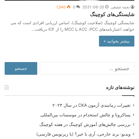
نجمه عشقی
2021-06-20
0
1,540
شایستگی‌های کوچینگ
شایستگی کوچینگ (صلاحیت کوچینگ)، اساس ارزیابی افرادی است که می
خواهند اعتبارنامه‌های ACC ،PCC یا MCC را از ICF دریافت…
بیشتر بخوانید »
جستجو
برای:
نوشته‌های تازه
تغییرات زمانبندی آزمون CKA در سال ۲۰۲۳
پساکرونا و چالش استخدام در موسسات بین‌المللی
بررسی چالش‌های آموزش کوچینگ در هفته کوچینگ
ویدیو: برند خارجی، آری یا خیر؟ (با زیرنویس فارسی)