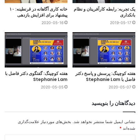
یک تجربه: رابطه کارآفرینان و نظام
خانه کاری آگاهانه در قرنطینه: ۱۰
بانکداری
پیشنهاد برای افزایش بازدهی
2020-05-16
2019-05-17
هفته کوچینگ: پرسش و پاسخ دکتر
هفته کوچینگ: گفتگوی دکتر فاضل با
فاضل با Stephanie Lam
Stephanie Lam
2020-05-05
2020-05-07
دیدگاهتان را بنویسید
کوچینگ رابطه
انواع کوچینگ رابطه
نشانی ایمیل شما منتشر نخواهد شد.
بخش‌های موردنیاز علامت‌گذاری
شده‌اند
*
در اینجا چند نمونه از تخصص های کوچینگ رابطه آورده شده است:
د