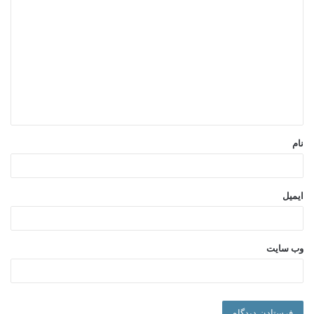
دوستیابی (آنلاین)
ی
روابط بین فرهنگی
د
خانواده
گ
هوش عاطفی
ازدواج
ا
فرزندخواندگی
ه
ارتباطات اجتماعی
*
والدین سالمند
نام
روابط تجاری
خانواده های نظامی
والدین طلاق
و …
ایمیل
دانلود فایل ارائه
وب‌ سایت
دانلود رایگان فایل ارائه وبینار کوچینگ رابطه توسط خانم اعظم
حیدری (PDF-2MB)
دریافت