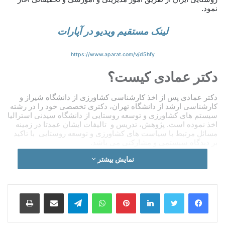
نمود.
لینک مستقیم ویدیو در آپارات
https://www.aparat.com/v/d5hfy
دکتر عمادی کیست؟
دکتر عمادی پس از اخذ کارشناسی کشاورزی از دانشگاه شیراز و
کارشناسی ارشد از دانشگاه تهران، دکتری تخصصی خود را در رشته
سیستم های کشاورزی و توسعه روستایی از دانشگاه سیدنی استرالیا
اخذ نموده است. پژوهش، تدریس و تالیفات ایشان عمدتا در زمینه
مسائل مرتبط با سیاست هاى کشاورزى و توسعه روستایی با تاکید
بر دیدگاه سیستمی و مشارکتی می باشد.
نمایش بیشتر
دکتر عمادی مدرس دوره هاى کارشناسی ارشد و دکترى در دانشگاه
شیراز، دانشگاه تهران، تربیت مدرس بوده. وی ۴۸ مقاله علمی و
یازده کتاب به زبانهای فارسی و انگلیسی تالیف کرده اند. ایشان در
حوزه مدیریتی به مدت هشت سال معاون وزیرکشاورزی بوده. وی
لینکدین
‫پین‌ترست
واتس آپ
تلگرام
اشتراک گذاری از طریق ایمیل
چاپ
مسئولیت سیاست گذاری و ارتقا کیفی سیستم آموزش ، ترویج و
تحقیقات پژوهش های کشاورزى با تاکید بر توسعه پایدار و درونزا را
برعهده داشته است.