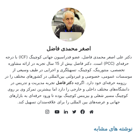
اصغر محمدی فاضل
دکتر علی اصغر محمدی فاضل، عضو فدراسیون جهانی کوچینگ (
ICF
) با درجه
حرفه‌ای (PCC) است. دکتر فاضل بیش از 15 سال تجربه در ارائه مشاوره
دکتر عمادی
تخصصی، منتورینگ، کوچینگ، تسهیلگری و اجرایی در طیف وسیعی از
موسسات عمومی، خصوصی و غیردولتی بین‌المللی در کشورهای مختلف را در
در سال ۱۳۸۴ از سوی سازمان بهره وری آسیایی APO بعنوان
رزومه حرفه‌ای خود دارد. اگرچه
دکتر فاضل
تجربه مدیریت و تدریس در
موثرترین مدیر در بهره وری کشاورزی ایران انتخاب و معرفی شد.
دانشگاه‌های مختلف داخلی و خارجی را دارد اما بیشترین تمركز وی بر روی
دکتر عمادی از سال ۱۳۸۵ فعالیت های فشرده بین المللی خود را با
كوچینگ مسیر شغلی و بیزینس کوچینگ بوده تا ورود حرفه‌ای به بازارهای
سازمانهای بین المللی و توسعه ای آغاز نمود. محمدحسین عمادی با
جهانی و عرصه‌های بین المللی را برای علاقه‌‌مندان تسهیل کند.
طیف گسترده‌ای از این سازمان ‌ها از جمله ،FAO, UNDP,
APO,DFID, CIFOR, ICIMOD به عنوان مشاور و یا همکار در
اینستاگرام
کشورهای مختلف جهان فعالیت داشتند.
وبسایت
فیس
توییتر
لینکدین
یوتیوب
بوک
دکتر عمادی بمدت هشت سال با سازمانهای بین المللی در بازسازی
نوشته های مشابه
افغانستان بعنوان مشاور ارشد وزرای کشاورزی و توسعه روستایی