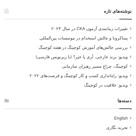
فردی با مجموعه ای از تجارب سازمانی، ترجیح داده می‌شود.
نوشته‌های تازه
فرهنگ سازی در کوچینگ سازمانی
تحول را هماهنگ و ارتباط را برقرار کنید، موانع سد راه‌ را حذف کنید
تغییرات زمانبندی آزمون CKA در سال ۲۰۲۳
و یک تحول فرهنگی را شروع کنید. در اصل، کوچینگ چابک (اجایل
پساکرونا و چالش استخدام در موسسات بین‌المللی
کوچینگ) یک عامل تغییر است. این کوچینگ به رهبران سازمانی کمک
می‌کند تا از طریق روش‌های چابک و ساختارهای فکری، روش‌های
بررسی چالش‌های آموزش کوچینگ در هفته کوچینگ
جدید کار را اتخاذ کنند. اجایل کوچینگ یکی از عناصر اصلی در تغییر
سازمان به سمت یک روش کار مدرن‌تر و یک مدل عملیاتی کاملاً
ویدیو: برند خارجی، آری یا خیر؟ (با زیرنویس فارسی)
جدید است.
کوچینگ، چراغِ مسیر رهبران سازمانی
ویدیو: راه‌اندازی کسب و کار کوچینگ و فرصت‌های ۲۰۲۲
ویدیو: خلاقیت در کوچینگ
دسته‌ها
English
تجربه نگاری