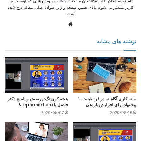
نام نویسندگان یا ارائه‌کنندگان مقالات، مطالب و ویدیوهایی که توسط این
گونه‌ی متفاوتی عمل کند.
کاربر منتشر می‌شود، بالای همین صفحه و زیر عنوان اصلی مقاله درج شده
است.
سطح تغییر مورد نیاز برای اتخاذ روش‌های چابک کار در سطح کل
وبسایت
سازمان برای استفاده مجدد از نقش‌ها و ساختارهای موجود، بسیار
زیاد است. سازمان‌ها تنها با سرمایه گذاری در مربیان چابک و یک
برنامه جامع برای شناسایی، آموزش و حمایت از آن‌ها می‌توانند
نوشته های مشابه
انتظار داشته باشند که چابکی را در کل سازمان، مقیاس گذاری و
پایدار کنند.
خانه کاری آگاهانه در قرنطینه: ۱۰
هفته کوچینگ: پرسش و پاسخ دکتر
پیشنهاد برای افزایش بازدهی
فاضل با Stephanie Lam
2020-05-07
2020-05-16