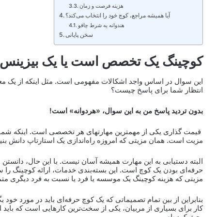
هزینه فرصت و زمان
آیا همیشه مراجع، کوچ خود را انتخاب می‌کند؟
هندوانه به شرط چاقو
سخن پایانی
کوچینگ یک تخصص است یا یک بیزینس
این سوال در اساس واجد اشکالات مفهومی است. مثل اینکه از یک مع
انتظار شما برای پاسخ چیست؟
بدون تردید پاسخ من به این سوال، «هردوانه» است!
قیمت گذاری یکی از مهمترین مهارتهای هر تخصصی است. اینکه شما بت
مزیت است. همان مزیتی که امروزه راه‌اندازی یک استارتاپ دانش بنیا
البته دستیابی به این مهارت همیشه آسان نیست. با این حال، دانستن
حرفه‌ای بودن یک کوچ است. این بسته‌بندی خدمات، ارائه کوچینگ را سا
مزیتی که هزینه کوچینگ یک موسسه یا فرد یا نسبت به فرد دیگری متما
بنابراین از بین تمام تصمیماتی که یک کوچ حرفه‌ای باید در مورد خود ب
کار برای بسیاری از مربیان، یکی از سخت‌ترین کارهایی است که باید ان
بحث کرده‌ام.