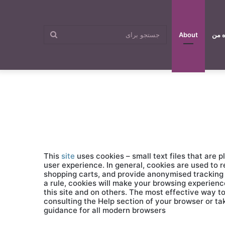
جستجو
ه من
About
برای
This
site
uses cookies – small text files that are 
user experience. In general, cookies are used to r
shopping carts, and provide anonymised tracking d
a rule, cookies will make your browsing experienc
this site and on others. The most effective way to
consulting the Help section of your browser or ta
guidance for all modern browsers