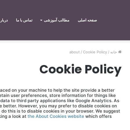
صفحه اصلی
مطالب آموزشی
تماس با ما
دربار
خانه
/
Cookie Policy
/
about
Cookie Policy
placed on your machine to help the site provide a better
etain user preferences, store information for things like
ata to third party applications like Google Analytics. As
e better. However, you may prefer to disable cookies on
 do this is to disable cookies in your browser. We suggest
king a look at
the About Cookies website
which offers